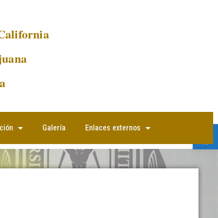
California
juana
a
Abrir 
ción
Galería
Enlaces externos