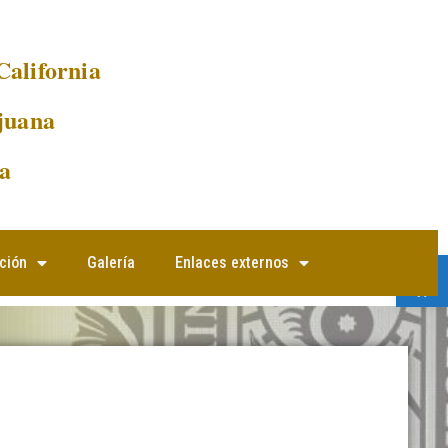
California
juana
a
Abrir 
ción
Galería
Enlaces externos