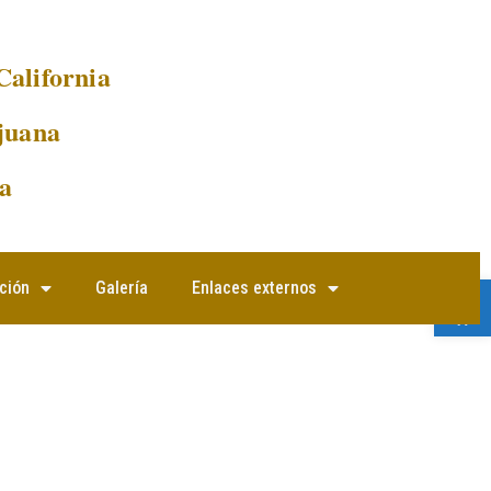
California
juana
a
Abrir 
ción
Galería
Enlaces externos