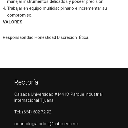
manejar instrumentos delicados y poseer precisión.
Trabajar en equipo multidisciplinario e incrementar su
compromiso.
VALORES
Responsabilidad Honestidad Discreción Ética.
Rectoría
Calzada Universidad #14418, Parque Industrial
Internacional Tijuana.
Tel: (664) 682 72 92
odontologia.odotij@uabc.edu.mx