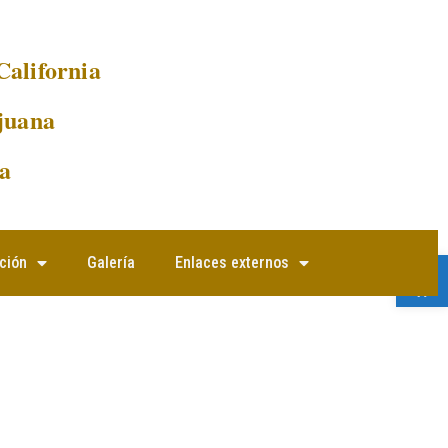
California
juana
a
Abrir 
ción
Galería
Enlaces externos