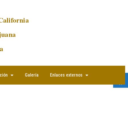
California
juana
a
Abrir 
ción
Galería
Enlaces externos